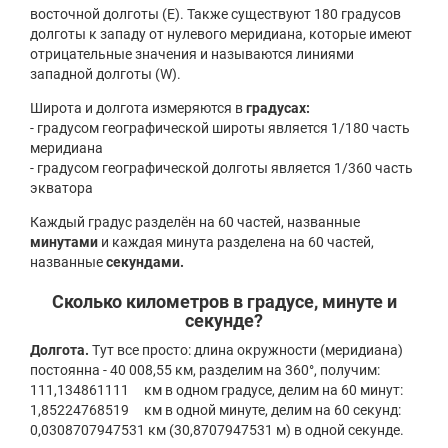
восточной долготы (E). Также существуют 180 градусов
долготы к западу от нулевого меридиана, которые имеют
отрицательные значения и называются линиями
западной долготы (W).
Широта и долгота измеряются в
градусах:
- градусом географической широты является 1/180 часть
меридиана
- градусом географической долготы является 1/360 часть
экватора
Каждый градус разделён на 60 частей, названные
минутами
и каждая минута разделена на 60 частей,
названные
секундами.
Сколько километров в градусе, минуте и
секунде?
Долгота.
Тут все просто: длина окружности (меридиана)
постоянна - 40 008,55 км, разделим на 360°, получим:
111,134861111 км в одном градусе, делим на 60 минут:
1,85224768519 км в одной минуте, делим на 60 секунд:
0,0308707947531 км (30,8707947531 м) в одной секунде.