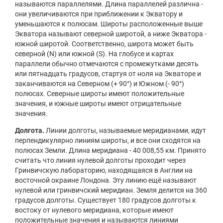
называются параллелями. Длина параллелей различна -
они увеличиваются при приближении к Экватору и
уменьшаются к полюсам. Широты расположенные выше
Экватора называют северной широтой, а ниже Экватора -
южной широтой. Соответственно, широта может быть
северной (N) или южной (S). На глобусе и картах
параллели обычно отмечаются с промежутками десять
или пятнадцать градусов, стартуя от ноля на Экваторе и
заканчиваются на Северном (+ 90°) и Южном (- 90°)
полюсах. Северные широты имеют положительные
значения, и южные широты имеют отрицательные
значения.
Долгота.
Линии долготы, называемые меридианами, идут
перпендикулярно линиям широты, и все они сходятся на
полюсах Земли. Длина меридиана - 40 008,55 км. Принято
считать что линия нулевой долготы проходит через
Гринвичскую лабораторию, находящаяся в Англии на
восточной окраине Лондона. Эту линию ещё называют
нулевой или гринвичский меридиан. Земля делится на 360
градусов долготы. Существует 180 градусов долготы к
востоку от нулевого меридиана, которые имеют
положительные значения и называются линиями