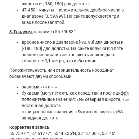
широты и [-180, 180] для долготы
47.450 - минуты - положительное дробное число в
диапазоне [0, 59.999]. На сайте допускается три
знака после запятой.
3. Градусы
, например 55.79083°
дробное число в диапазоне [-90, 90] для широты и
[-180, 180] для долготы. На сайте допускатся пять
знаков после запятой, т.к. шесть знаков дают
точность ± 0,1 метра, что избыточно.
Положительность или отрицательность координат
обозначают двуми способами:
знаками «+» и «-»
буквами (могут стоять как перед, так и после цифр):
положительные значения: «N» северная широта, «E»
восточная долгота
отрицательные значения: «S» южная широта, «W»
западная долгота
Корректная запись:
55.75972°, 37.61777°, 55° 45.35’N, 37° 37.06’E, 55° 45’