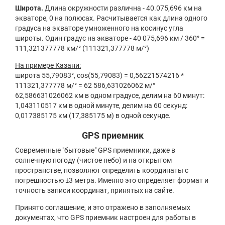
Широта.
Длина окружности различна - 40.075,696 км на
экваторе, 0 на полюсах. Расчитывается как длина одного
градуса на экваторе умноженного на косинус угла
широты. Один градус на экваторе - 40 075,696 км / 360° =
111,321377778 км/° (111321,377778 м/°)
На примере Казани:
широта 55,79083°, cos(55,79083) = 0,56221574216 *
111321,377778 м/° = 62 586,631026062 м/°
62,586631026062 км в одном градусе, делим на 60 минут:
1,043110517 км в одной минуте, делим на 60 секунд:
0,017385175 км (17,385175 м) в одной секунде.
GPS приемник
Современные "бытовые" GPS приемники, даже в
солнечную погоду (чистое небо) и на открытом
пространстве, позволяют определить координаты с
погрешностью ±3 метра. Именно это определяет формат и
точность записи координат, принятых на сайте.
Принято соглашение, и это отражено в заполняемых
документах, что GPS приемник настроен для работы в