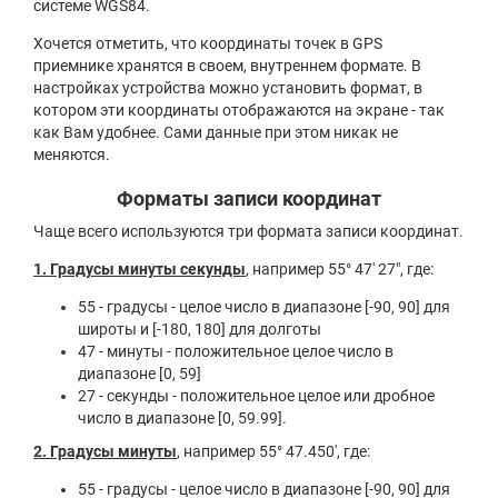
системе WGS84.
Хочется отметить, что координаты точек в GPS
приемнике хранятся в своем, внутреннем формате. В
настройках устройства можно установить формат, в
котором эти координаты отображаются на экране - так
как Вам удобнее. Сами данные при этом никак не
меняются.
Форматы записи координат
Чаще всего используются три формата записи координат.
1. Градусы минуты секунды
, например 55° 47′ 27″, где:
55 - градусы - целое число в диапазоне [-90, 90] для
широты и [-180, 180] для долготы
47 - минуты - положительное целое число в
диапазоне [0, 59]
27 - секунды - положительное целое или дробное
число в диапазоне [0, 59.99].
2. Градусы минуты
, например 55° 47.450′, где:
55 - градусы - целое число в диапазоне [-90, 90] для