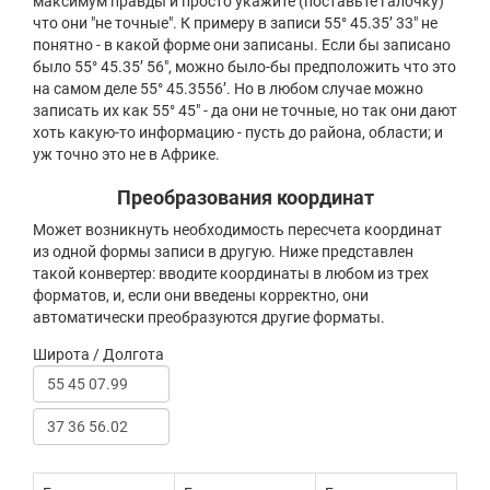
максимум правды и просто укажите (поставьте галочку)
что они "не точные". К примеру в записи 55° 45.35’ 33" не
понятно - в какой форме они записаны. Если бы записано
было 55° 45.35’ 56", можно было-бы предположить что это
на самом деле 55° 45.3556’. Но в любом случае можно
записать их как 55° 45" - да они не точные, но так они дают
хоть какую-то информацию - пусть до района, области; и
уж точно это не в Африке.
Преобразования координат
Может возникнуть необходимость пересчета координат
из одной формы записи в другую. Ниже представлен
такой конвертер: вводите координаты в любом из трех
форматов, и, если они введены корректно, они
автоматически преобразуются другие форматы.
Широта / Долгота