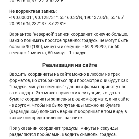
20.9916"N, 37° 37’ 3.6228"E
Не корректная запись:
-190.00001°, 90.128731°, 55° 60.35’N, 190° 37.06’E, 55° 65’
20.9916"N, 237° 37’ 3.6228"E
Вариантов "неверной" записи координат конечно больше.
Важно понимать простое правило: градусы не могут быть
больше 90 (180), минуты и секунды - 59.999999, т.к 60
секунд = 1 минута, 60 минут - 1 градус.
Реализация на сайте
Вводить координаты на сайте можно в любом из трех
форматов, но отображаться при просмотре они будут как
"градусы минуты секунды" - данный формат принят у нас
за стандарт. Это может привести к ситуации, когда на
бумаге координаты записаны в одном формате, а на сайте
- в другом. Чтобы не было путаницы можно на бумаге
(карандашом) дописать вариант координат в том виде, в
каком они представленны на сайте.
При указании координат градусы, минуты и секунды
разделяются пробелами. Вводить символы градуса,